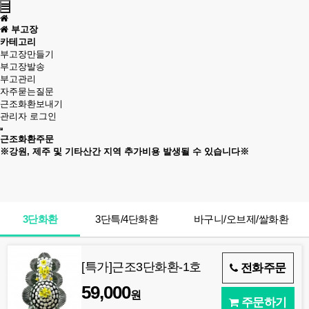
부고장
카테고리
부고장만들기
부고장발송
부고관리
자주묻는질문
근조화환보내기
관리자 로그인
근조화환주문
※강원, 제주 및 기타산간 지역 추가비용 발생될 수 있습니다※
3단화환
3단특/4단화환
바구니/오브제/쌀화환
[특가]근조3단화환-1호
전화주문
59,000
원
주문하기