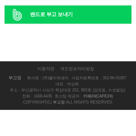
밴드로 부고 보내기
이용약관
개인정보처리방침
부고장
회사명 : (주)플라워센터
사업자등록번호 : 352-86-01087
대표 : 박상화
주소 : 부산광역시 사상구 학감대로 252, 802호 (감전동, 수성빌딩)
전화 : 1668-4435
호스팅 제공자 :
카페24(CAFE24)
COPYRIGHT(C)
부고장
ALL RIGHTS RESERVED.