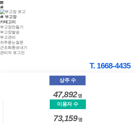
부고장
카테고리
부고장만들기
부고장발송
부고관리
자주묻는질문
근조화환보내기
관리자 로그인
T. 1668-4435
상주 수
47,892
명
이용자 수
73,159
명